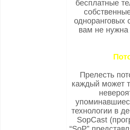
бесплатные те
собственные
одноранговых с
вам не нужна
Пот
Прелесть пот
каждый может т
невероя
упоминавшиес
технологии в де
SopCast (прог
“SoP” представл