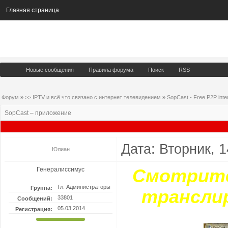
Главная страница
Новые сообщения
Правила форума
Поиск
RSS
Форум
»
>> IPTV и всё что связано с интернет телевидением
»
SopCast - Free P2P inte
SopCast – приложение
Дата: Вторник, 
Юлиан
Генералиссимус
Смотрите
Гл. Администраторы
Группа:
трансли
33801
Сообщений:
05.03.2014
Регистрация: