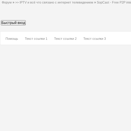
Форум
»
>> IPTV и всё что связано с интернет телевидением
»
SopCast - Free P2P int
Помощь
Текст ссылки 1
Текст ссылки 2
Текст ссылки 3