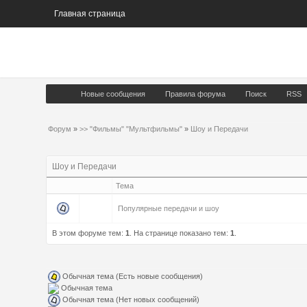
Главная страница
Новые сообщения
Правила форума
Поиск
RSS
Форум
»
>> "Фильмы" "Мультфильмы"
»
Шоу и Передачи
Шоу и Передачи
Тема
Популярные передачи и шоу
В этом форуме тем:
1
. На странице показано тем:
1
.
Обычная тема (Есть новые сообщения)
Обычная тема
Обычная тема (Нет новых сообщений)