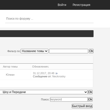
Войти
Регистрация
Фильтр по:
Автор темы
Обновления
↓
31.12.2017, 20:48
Юлиан
Сообщение от:
Neckrosky
Поиск: