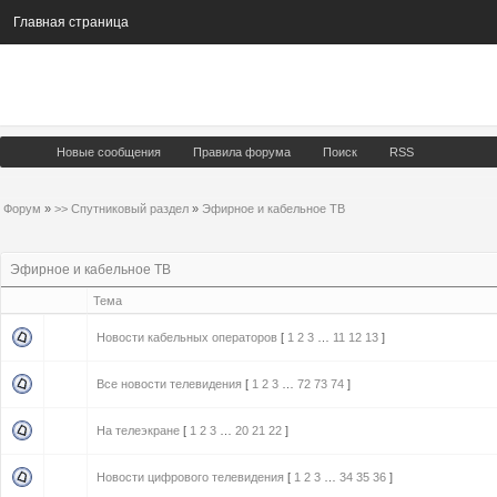
Главная страница
Новые сообщения
Правила форума
Поиск
RSS
Форум
»
>> Спутниковый раздел
»
Эфирное и кабельное ТВ
Эфирное и кабельное ТВ
Тема
Новости кабельных операторов
[
1
2
3
…
11
12
13
]
Все новости телевидения
[
1
2
3
…
72
73
74
]
На телеэкране
[
1
2
3
…
20
21
22
]
Новости цифрового телевидения
[
1
2
3
…
34
35
36
]